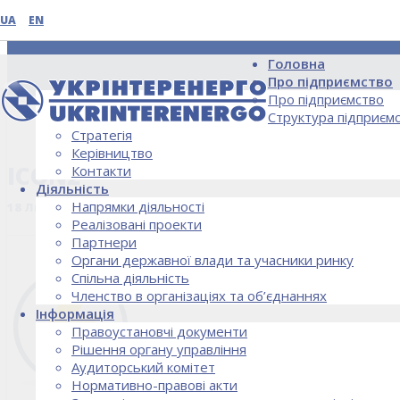
UA
EN
Головна
Про підприємство
Про підприємство
Структура підприєм
Стратегія
НОВИНИ
Керівництво
ICON2
Контакти
Діяльність
Напрямки діяльності
18 Липня, 2018
Реалізовані проекти
Партнери
Органи державної влади та учасники ринку
Спільна діяльність
Членство в організаціях та об’єднаннях
Інформація
Правоустановчі документи
Рішення органу управління
Аудиторський комітет
Нормативно-правові акти