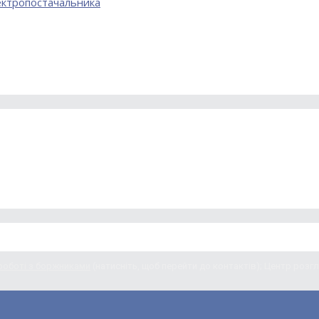
лектропостачальника
еренерго»
 роботі з боржниками
(натисніть, щоб перейти до контактів); Центр розгля