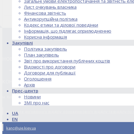
Загальні умови електропостачання та звітність е
Лист очікувань власника
Фінансова звітність
Антикорупційна політика
Кодекс етики та ділової поведінки
Інформація, що підлягає оприлюдненню
Корисна інформація
Закупівлі
Політика закупівель
План закупівель
НОВИНИ
Звіт про використання публічних коштів
Відомості про договори
18.02.2026 Стартував процес реорганізації ДПЗД «Укрінт
Договори для публікації
Оголошення
КОНТАКТИ
Архів
Прес-центр
Новини
м. Київ, вул. Кирилівська, 85
ЗМІ про нас
Контакти договірного відділу, розрахункового відділу та відділу по
UA
EN
kanc@uie.kiev.ua