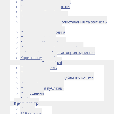
Правоустановчі документи
Рішення органу управління
Аудиторський комітет
Нормативно-правові акти
Загальні умови електропостачання та звітність
електропостачальника
Лист очікувань власника
Фінансова звітність
Антикорупційна політика
Кодекс етики та ділової поведінки
Інформація, що підлягає оприлюдненню
Корисна інформація
Закупівлі
Політика закупівель
План закупівель
Звіт про використання публічних коштів
Відомості про договори
Договори для публікації
Оголошення
Архів
Прес-центр
Новини
ЗМІ про нас