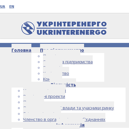
UA
EN
Головна
Про підприємство
Про підприємство
Структура підприємства
Стратегія
Керівництво
Контакти
НОВИНИ
Діяльність
Напрямки діяльності
Реалізовані проекти
Партнери
Органи державної влади та учасники ринку
Спільна діяльність
Членство в організаціях та об’єднаннях
Інформація