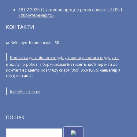
18.02.2026 Стартував процес реорганізації ДПЗД
«Укрінтеренерго»
КОНТАКТИ
м. Київ, вул. Кирилівська, 85
Контакти договірного відділу, розрахункового відділу та
відділу по роботі з боржниками
(натисніть, щоб перейти до
контактів); Центр розгляду скарг (050) 860-18-35; канцелярія
(050) 630-46-71
kanc@uie.kiev.ua
ПОШУК