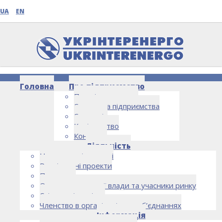
UA
EN
Головна
Про підприємство
Про підприємство
Структура підприємства
Стратегія
Керівництво
Контакти
НОВИНИ
Діяльність
Напрямки діяльності
Реалізовані проекти
Партнери
Органи державної влади та учасники ринку
Спільна діяльність
Членство в організаціях та об’єднаннях
Інформація