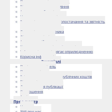
Правоустановчі документи
Рішення органу управління
Аудиторський комітет
Нормативно-правові акти
Загальні умови електропостачання та звітність
електропостачальника
Лист очікувань власника
Фінансова звітність
Антикорупційна політика
Кодекс етики та ділової поведінки
Інформація, що підлягає оприлюдненню
Корисна інформація
Закупівлі
Політика закупівель
План закупівель
Звіт про використання публічних коштів
Відомості про договори
Договори для публікації
Оголошення
Архів
Прес-центр
Новини
ЗМІ про нас