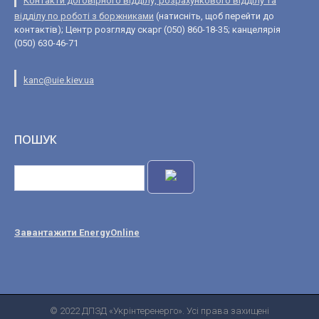
Контакти договірного відділу, розрахункового відділу та
відділу по роботі з боржниками
(натисніть, щоб перейти до
контактів); Центр розгляду скарг (050) 860-18-35; канцелярія
(050) 630-46-71
kanc@uie.kiev.ua
ПОШУК
Завантажити EnergyOnline
© 2022 ДПЗД «Укрінтеренерго». Усі права захищені