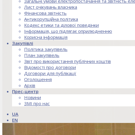
Загальні умови електропостачання та звітність е
Лист очікувань власника
Фінансова звітність
Антикорупційна політика
Кодекс етики та ділової поведінки
Інформація, що підлягає оприлюдненню
Корисна інформація
Закупівлі
Політика закупівель
План закупівель
Звіт про використання публічних коштів
Відомості про договори
Договори для публікації
Оголошення
Архів
Прес-центр
Новини
ЗМІ про нас
UA
EN