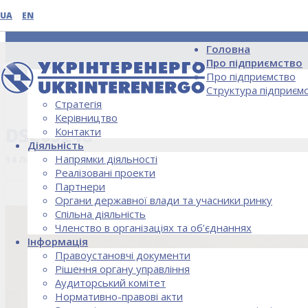
UA
EN
Головна
Про підприємство
Про підприємство
Структура підприєм
Стратегія
НОВИНИ
Керівництво
DSC05248
Контакти
Діяльність
Напрямки діяльності
14 Липня, 2020
Реалізовані проекти
Партнери
Органи державної влади та учасники ринку
Спільна діяльність
Членство в організаціях та об’єднаннях
Інформація
Правоустановчі документи
Рішення органу управління
Аудиторський комітет
Нормативно-правові акти