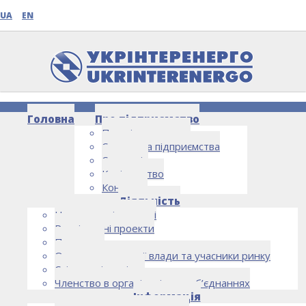
UA
EN
Головна
Про підприємство
Про підприємство
Структура підприємства
Стратегія
Керівництво
Контакти
НОВИНИ
Діяльність
Напрямки діяльності
Реалізовані проекти
Партнери
Органи державної влади та учасники ринку
Спільна діяльність
Членство в організаціях та об’єднаннях
Інформація