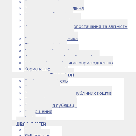
Правоустановчі документи
Рішення органу управління
Аудиторський комітет
Нормативно-правові акти
Загальні умови електропостачання та звітність
електропостачальника
Лист очікувань власника
Фінансова звітність
Антикорупційна політика
Кодекс етики та ділової поведінки
Інформація, що підлягає оприлюдненню
Корисна інформація
Закупівлі
Політика закупівель
План закупівель
Звіт про використання публічних коштів
Відомості про договори
Договори для публікації
Оголошення
Архів
Прес-центр
Новини
ЗМІ про нас