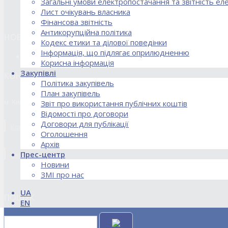
Загальні умови електропостачання та звітність е
Лист очікувань власника
Фінансова звітність
Антикорупційна політика
НОВИНИ
Кодекс етики та ділової поведінки
Інформація, що підлягає оприлюдненню
18.02.2026 Стартував процес реорганізації ДПЗД «Укрінт
Корисна інформація
Закупівлі
КОНТАКТИ
Політика закупівель
План закупівель
м. Київ, вул. Кирилівська, 85
Звіт про використання публічних коштів
Відомості про договори
Договори для публікації
Контакти договірного відділу, розрахункового відділу та відділу по
Оголошення
Архів
Прес-центр
kanc@uie.kiev.ua
Новини
ЗМІ про нас
UA
ПОШУК
EN