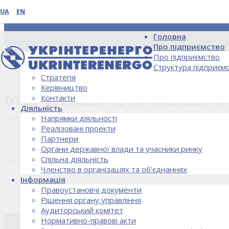
UA
EN
Головна
Про підприємство
Про підприємство
Структура підприєм
Стратегія
НОВИНИ
Керівництво
DTEK-VYSOKOVOLTNI-MEREZHI-01
Контакти
Діяльність
Напрямки діяльності
11 Листопада, 2019
Реалізовані проекти
Партнери
Органи державної влади та учасники ринку
DTEK-Vysokovoltni-merezhi-01_11_2019
Спільна діяльність
Членство в організаціях та об’єднаннях
Інформація
Правоустановчі документи
Рішення органу управління
Аудиторський комітет
Нормативно-правові акти