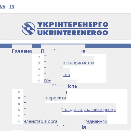
UA
EN
Головна
Про підприємство
Про підприємство
Структура підприємства
Стратегія
Керівництво
Контакти
НОВИНИ
Діяльність
Напрямки діяльності
Реалізовані проекти
Партнери
Органи державної влади та учасники ринку
Спільна діяльність
Членство в організаціях та об’єднаннях
Інформація