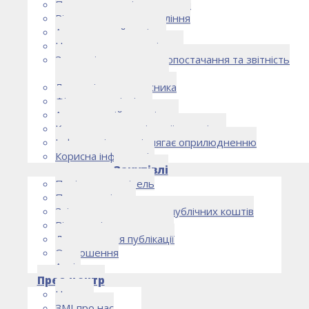
Правоустановчі документи
Рішення органу управління
Аудиторський комітет
Нормативно-правові акти
Загальні умови електропостачання та звітність
електропостачальника
Лист очікувань власника
Фінансова звітність
Антикорупційна політика
Кодекс етики та ділової поведінки
Інформація, що підлягає оприлюдненню
Корисна інформація
Закупівлі
Політика закупівель
План закупівель
Звіт про використання публічних коштів
Відомості про договори
Договори для публікації
Оголошення
Архів
Прес-центр
Новини
ЗМІ про нас