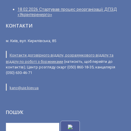
18.02.2026 Стартував процес реорганізації ДПЗД
«Укрінтеренерго»
КОНТАКТИ
м. Київ, вул. Кирилівська, 85
Контакти договірного відділу, розрахункового відділу та
відділу по роботі з боржниками
(натисніть, щоб перейти до
контактів); Центр розгляду скарг (050) 860-18-35; канцелярія
(050) 630-46-71
kanc@uie.kiev.ua
ПОШУК