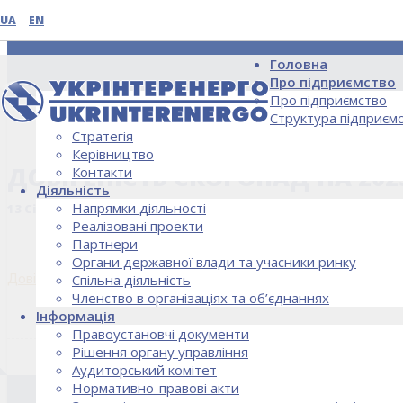
UA
EN
Головна
Про підприємство
Про підприємство
Структура підприєм
Стратегія
НОВИНИ
Керівництво
ДОВIРЕНIСТЬ СКОРОПАД НА 2025
Контакти
Діяльність
Напрямки діяльності
13 Січня, 2025
Реалізовані проекти
Партнери
Органи державної влади та учасники ринку
Довiренiсть Скоропад на 2025 рік
Спільна діяльність
Членство в організаціях та об’єднаннях
Інформація
Правоустановчі документи
Рішення органу управління
Аудиторський комітет
Нормативно-правові акти