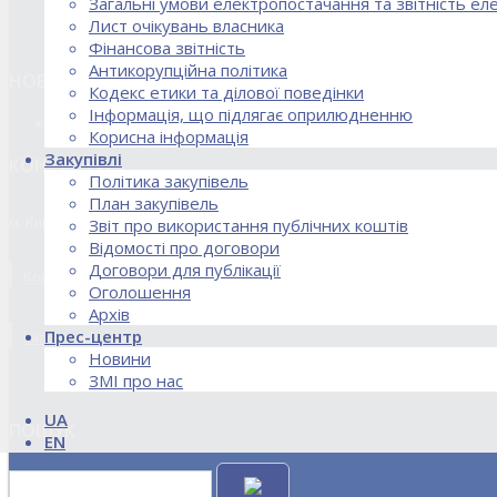
Загальні умови електропостачання та звітність е
Лист очікувань власника
Фінансова звітність
Антикорупційна політика
НОВИНИ
Кодекс етики та ділової поведінки
Інформація, що підлягає оприлюдненню
18.02.2026 Стартував процес реорганізації ДПЗД «Укрінт
Корисна інформація
Закупівлі
КОНТАКТИ
Політика закупівель
План закупівель
м. Київ, вул. Кирилівська, 85
Звіт про використання публічних коштів
Відомості про договори
Договори для публікації
Контакти договірного відділу, розрахункового відділу та відділу по
Оголошення
Архів
Прес-центр
kanc@uie.kiev.ua
Новини
ЗМІ про нас
UA
ПОШУК
EN