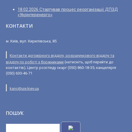
18.02.2026 Стартував процес реорганізації ДПЗД
«Укрінтеренерго»
КОНТАКТИ
м. Київ, вул. Кирилівська, 85
Контакти договірного відділу, розрахункового відділу та
відділу по роботі з боржниками
(натисніть, щоб перейти до
контактів); Центр розгляду скарг (050) 860-18-35; канцелярія
(050) 630-46-71
kanc@uie.kiev.ua
ПОШУК