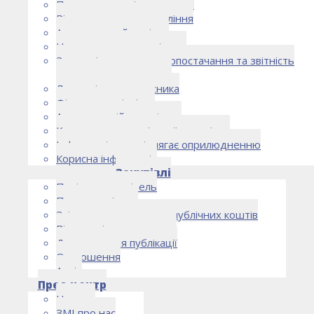
Правоустановчі документи
Рішення органу управління
Аудиторський комітет
Нормативно-правові акти
Загальні умови електропостачання та звітність
електропостачальника
Лист очікувань власника
Фінансова звітність
Антикорупційна політика
Кодекс етики та ділової поведінки
Інформація, що підлягає оприлюдненню
Корисна інформація
Закупівлі
Політика закупівель
План закупівель
Звіт про використання публічних коштів
Відомості про договори
Договори для публікації
Оголошення
Архів
Прес-центр
Новини
ЗМІ про нас