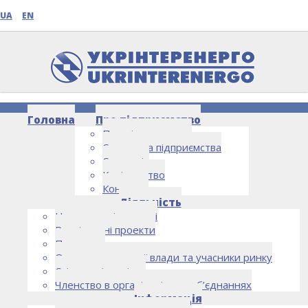
UA
EN
Головна
Про підприємство
Про підприємство
Структура підприємства
Стратегія
Керівництво
Контакти
НОВИНИ
Діяльність
Напрямки діяльності
Реалізовані проекти
Партнери
Органи державної влади та учасники ринку
Спільна діяльність
Членство в організаціях та об’єднаннях
Інформація