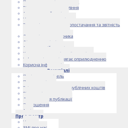
Правоустановчі документи
Рішення органу управління
Аудиторський комітет
Нормативно-правові акти
Загальні умови електропостачання та звітність
електропостачальника
Лист очікувань власника
Фінансова звітність
Антикорупційна політика
Кодекс етики та ділової поведінки
Інформація, що підлягає оприлюдненню
Корисна інформація
Закупівлі
Політика закупівель
План закупівель
Звіт про використання публічних коштів
Відомості про договори
Договори для публікації
Оголошення
Архів
Прес-центр
Новини
ЗМІ про нас