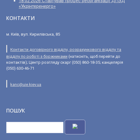
18.02.2026 Стартував процес реорганізації ДПЗД
«Укрінтеренерго»
КОНТАКТИ
м. Київ, вул. Кирилівська, 85
Контакти договірного відділу, розрахункового відділу та
відділу по роботі з боржниками
(натисніть, щоб перейти до
контактів); Центр розгляду скарг (050) 860-18-35; канцелярія
(050) 630-46-71
kanc@uie.kiev.ua
ПОШУК