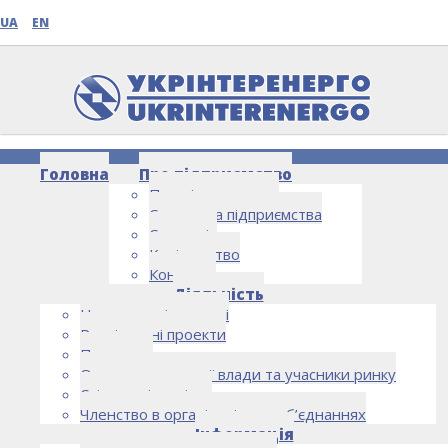
UA
EN
Головна
Про підприємство
Про підприємство
Структура підприємства
Стратегія
Керівництво
Контакти
НОВИНИ
Діяльність
Напрямки діяльності
Реалізовані проекти
Партнери
Органи державної влади та учасники ринку
Спільна діяльність
Членство в організаціях та об’єднаннях
Інформація