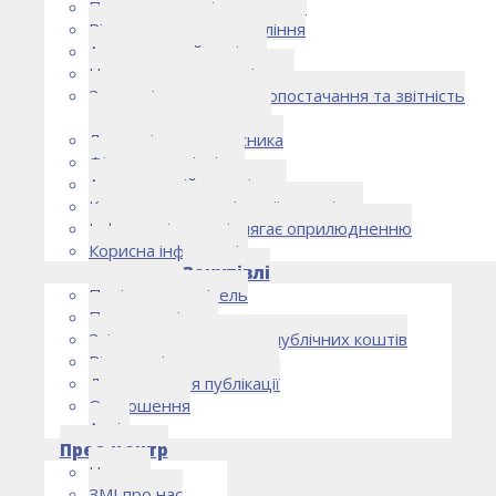
Правоустановчі документи
Рішення органу управління
Аудиторський комітет
Нормативно-правові акти
Загальні умови електропостачання та звітність
електропостачальника
Лист очікувань власника
Фінансова звітність
Антикорупційна політика
Кодекс етики та ділової поведінки
Інформація, що підлягає оприлюдненню
Корисна інформація
Закупівлі
Політика закупівель
План закупівель
Звіт про використання публічних коштів
Відомості про договори
Договори для публікації
Оголошення
Архів
Прес-центр
Новини
ЗМІ про нас