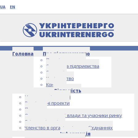
UA
EN
Головна
Про підприємство
Про підприємство
Структура підприємства
Стратегія
Керівництво
Контакти
НОВИНИ
Діяльність
Напрямки діяльності
Реалізовані проекти
Партнери
Органи державної влади та учасники ринку
Спільна діяльність
Членство в організаціях та об’єднаннях
Інформація