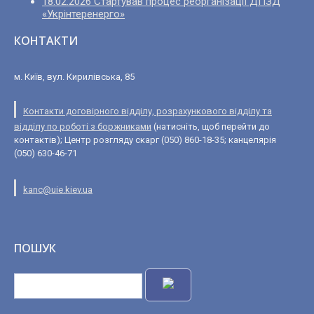
18.02.2026 Стартував процес реорганізації ДПЗД
«Укрінтеренерго»
КОНТАКТИ
м. Київ, вул. Кирилівська, 85
Контакти договірного відділу, розрахункового відділу та
відділу по роботі з боржниками
(натисніть, щоб перейти до
контактів); Центр розгляду скарг (050) 860-18-35; канцелярія
(050) 630-46-71
kanc@uie.kiev.ua
ПОШУК