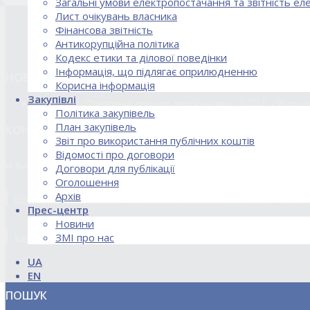
Загальні умови електропостачання та звітність е
Лист очікувань власника
Фінансова звітність
Антикорупційна політика
Кодекс етики та ділової поведінки
Інформація, що підлягає оприлюдненню
НОВИНИ
Корисна інформація
Закупівлі
18.02.2026 Стартував процес реорганізації ДПЗД «Укрінт
Політика закупівель
План закупівель
КОНТАКТИ
Звіт про використання публічних коштів
Відомості про договори
м. Київ, вул. Кирилівська, 85
Договори для публікації
Оголошення
Архів
Контакти договірного відділу, розрахункового відділу та відділу по
Прес-центр
Новини
ЗМІ про нас
kanc@uie.kiev.ua
UA
EN
ПОШУК