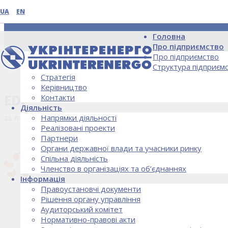
UA
EN
Головна
Про підприємство
Про підприємство
Структура підприєм
Стратегія
НОВИНИ
Керівництво
EDF
Контакти
Діяльність
Напрямки діяльності
25 Липня, 2018
Реалізовані проекти
Партнери
Органи державної влади та учасники ринку
Спільна діяльність
Членство в організаціях та об’єднаннях
Інформація
Правоустановчі документи
Рішення органу управління
Аудиторський комітет
Нормативно-правові акти