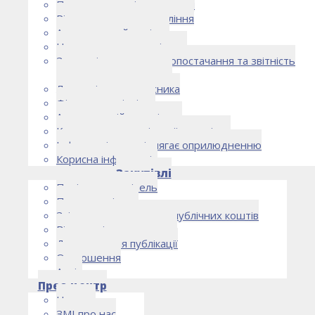
Правоустановчі документи
Рішення органу управління
Аудиторський комітет
Нормативно-правові акти
Загальні умови електропостачання та звітність
електропостачальника
Лист очікувань власника
Фінансова звітність
Антикорупційна політика
Кодекс етики та ділової поведінки
Інформація, що підлягає оприлюдненню
Корисна інформація
Закупівлі
Політика закупівель
План закупівель
Звіт про використання публічних коштів
Відомості про договори
Договори для публікації
Оголошення
Архів
Прес-центр
Новини
ЗМІ про нас