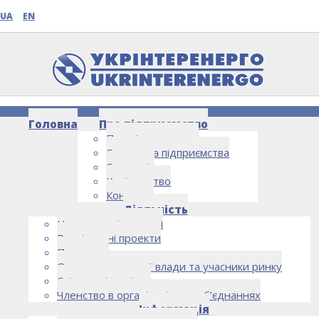
UA
EN
Головна
Про підприємство
Про підприємство
Структура підприємства
Стратегія
Керівництво
Контакти
НОВИНИ
Діяльність
Напрямки діяльності
Реалізовані проекти
Партнери
Органи державної влади та учасники ринку
Спільна діяльність
Членство в організаціях та об’єднаннях
Інформація