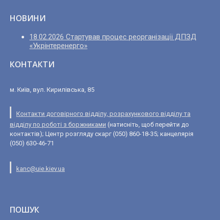
НОВИНИ
18.02.2026 Стартував процес реорганізації ДПЗД
«Укрінтеренерго»
КОНТАКТИ
м. Київ, вул. Кирилівська, 85
Контакти договірного відділу, розрахункового відділу та
відділу по роботі з боржниками
(натисніть, щоб перейти до
контактів); Центр розгляду скарг (050) 860-18-35; канцелярія
(050) 630-46-71
kanc@uie.kiev.ua
ПОШУК