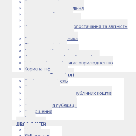
Правоустановчі документи
Рішення органу управління
Аудиторський комітет
Нормативно-правові акти
Загальні умови електропостачання та звітність
електропостачальника
Лист очікувань власника
Фінансова звітність
Антикорупційна політика
Кодекс етики та ділової поведінки
Інформація, що підлягає оприлюдненню
Корисна інформація
Закупівлі
Політика закупівель
План закупівель
Звіт про використання публічних коштів
Відомості про договори
Договори для публікації
Оголошення
Архів
Прес-центр
Новини
ЗМІ про нас