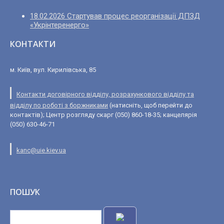
18.02.2026 Стартував процес реорганізації ДПЗД
«Укрінтеренерго»
КОНТАКТИ
м. Київ, вул. Кирилівська, 85
Контакти договірного відділу, розрахункового відділу та
відділу по роботі з боржниками
(натисніть, щоб перейти до
контактів); Центр розгляду скарг (050) 860-18-35; канцелярія
(050) 630-46-71
kanc@uie.kiev.ua
ПОШУК