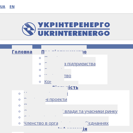
UA
EN
Головна
Про підприємство
Про підприємство
Структура підприємства
Стратегія
Керівництво
Контакти
НОВИНИ
Діяльність
Напрямки діяльності
Реалізовані проекти
Партнери
Органи державної влади та учасники ринку
Спільна діяльність
Членство в організаціях та об’єднаннях
Інформація