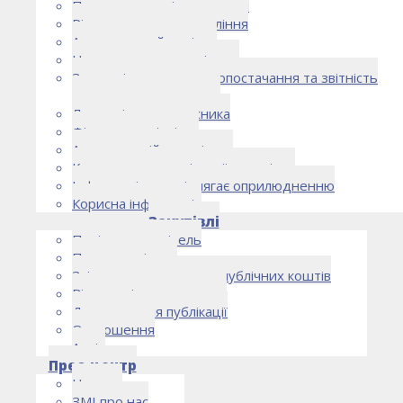
Правоустановчі документи
Рішення органу управління
Аудиторський комітет
Нормативно-правові акти
Загальні умови електропостачання та звітність
електропостачальника
Лист очікувань власника
Фінансова звітність
Антикорупційна політика
Кодекс етики та ділової поведінки
Інформація, що підлягає оприлюдненню
Корисна інформація
Закупівлі
Політика закупівель
План закупівель
Звіт про використання публічних коштів
Відомості про договори
Договори для публікації
Оголошення
Архів
Прес-центр
Новини
ЗМІ про нас