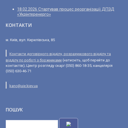
18.02.2026 Стартував процес реорганізації ДПЗД
«Укрінтеренерго»
КОНТАКТИ
м. Київ, вул. Кирилівська, 85
Контакти договірного відділу, розрахункового відділу та
відділу по роботі з боржниками
(натисніть, щоб перейти до
контактів); Центр розгляду скарг (050) 860-18-35; канцелярія
(050) 630-46-71
kanc@uie.kiev.ua
ПОШУК