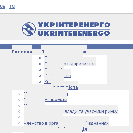
UA
EN
Головна
Про підприємство
Про підприємство
Структура підприємства
Стратегія
Керівництво
Контакти
НОВИНИ
Діяльність
Напрямки діяльності
Реалізовані проекти
Партнери
Органи державної влади та учасники ринку
Спільна діяльність
Членство в організаціях та об’єднаннях
Інформація