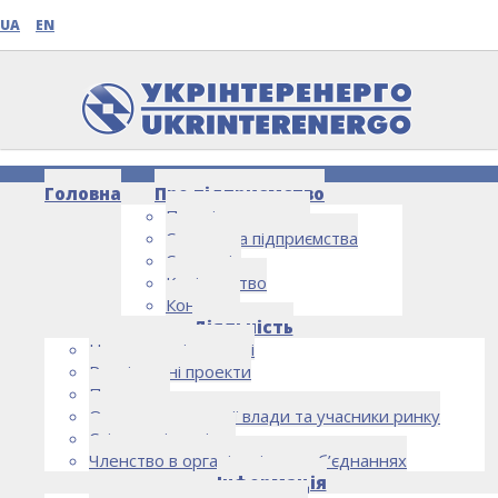
UA
EN
Головна
Про підприємство
Про підприємство
Структура підприємства
Стратегія
Керівництво
Контакти
НОВИНИ
Діяльність
Напрямки діяльності
Реалізовані проекти
Партнери
Органи державної влади та учасники ринку
Спільна діяльність
Членство в організаціях та об’єднаннях
Інформація