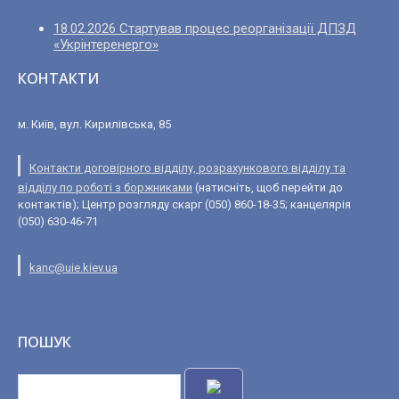
18.02.2026 Стартував процес реорганізації ДПЗД
«Укрінтеренерго»
КОНТАКТИ
м. Київ, вул. Кирилівська, 85
Контакти договірного відділу, розрахункового відділу та
відділу по роботі з боржниками
(натисніть, щоб перейти до
контактів); Центр розгляду скарг (050) 860-18-35; канцелярія
(050) 630-46-71
kanc@uie.kiev.ua
ПОШУК