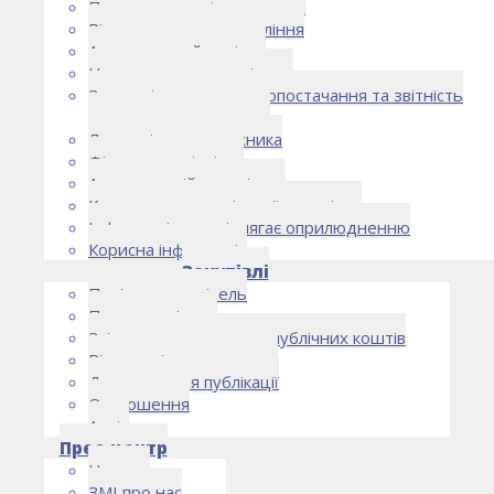
Правоустановчі документи
Рішення органу управління
Аудиторський комітет
Нормативно-правові акти
Загальні умови електропостачання та звітність
електропостачальника
Лист очікувань власника
Фінансова звітність
Антикорупційна політика
Кодекс етики та ділової поведінки
Інформація, що підлягає оприлюдненню
Корисна інформація
Закупівлі
Політика закупівель
План закупівель
Звіт про використання публічних коштів
Відомості про договори
Договори для публікації
Оголошення
Архів
Прес-центр
Новини
ЗМІ про нас