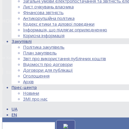
Загальні умови електропостачання та звітність е
Лист очікувань власника
Фінансова звітність
Антикорупційна політика
НОВИНИ
Кодекс етики та ділової поведінки
Інформація, що підлягає оприлюдненню
18.02.2026 Стартував процес реорганізації ДПЗД «Укрінт
Корисна інформація
Закупівлі
КОНТАКТИ
Політика закупівель
План закупівель
м. Київ, вул. Кирилівська, 85
Звіт про використання публічних коштів
Відомості про договори
Договори для публікації
Контакти договірного відділу, розрахункового відділу та відділу по
Оголошення
Архів
Прес-центр
kanc@uie.kiev.ua
Новини
ЗМІ про нас
UA
ПОШУК
EN