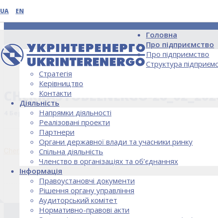
UA
EN
Головна
Про підприємство
Про підприємство
Структура підприєм
Стратегія
НОВИНИ
Керівництво
CHERKASYOBLENERGO-26_02_202
Контакти
Діяльність
Напрямки діяльності
4 Березня, 2020
Реалізовані проекти
Партнери
Органи державної влади та учасники ринку
Cherkasyoblenergo-26_02_2020
Спільна діяльність
Членство в організаціях та об’єднаннях
Інформація
Правоустановчі документи
Рішення органу управління
Аудиторський комітет
Нормативно-правові акти