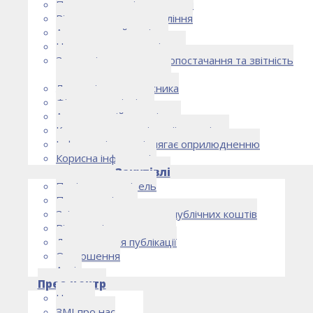
Правоустановчі документи
Рішення органу управління
Аудиторський комітет
Нормативно-правові акти
Загальні умови електропостачання та звітність
електропостачальника
Лист очікувань власника
Фінансова звітність
Антикорупційна політика
Кодекс етики та ділової поведінки
Інформація, що підлягає оприлюдненню
Корисна інформація
Закупівлі
Політика закупівель
План закупівель
Звіт про використання публічних коштів
Відомості про договори
Договори для публікації
Оголошення
Архів
Прес-центр
Новини
ЗМІ про нас