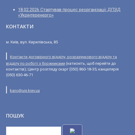
18.02.2026 Стартував процес реорганізації ДПЗД
«Укрінтеренерго»
КОНТАКТИ
м. Київ, вул. Кирилівська, 85
Контакти договірного відділу, розрахункового відділу та
відділу по роботі з боржниками
(натисніть, щоб перейти до
контактів); Центр розгляду скарг (050) 860-18-35; канцелярія
(050) 630-46-71
kanc@uie.kiev.ua
ПОШУК