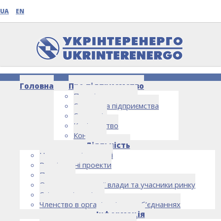
UA
EN
Головна
Про підприємство
Про підприємство
Структура підприємства
Стратегія
Керівництво
Контакти
НОВИНИ
Діяльність
Напрямки діяльності
Реалізовані проекти
Партнери
Органи державної влади та учасники ринку
Спільна діяльність
Членство в організаціях та об’єднаннях
Інформація