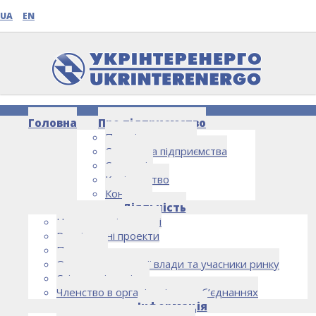
UA
EN
Головна
Про підприємство
Про підприємство
Структура підприємства
Стратегія
Керівництво
Контакти
НОВИНИ
Діяльність
Напрямки діяльності
Реалізовані проекти
Партнери
Органи державної влади та учасники ринку
Спільна діяльність
Членство в організаціях та об’єднаннях
Інформація