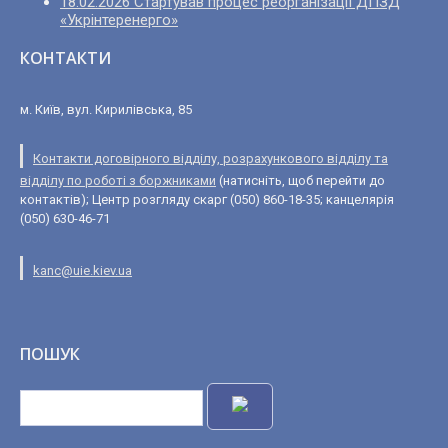
18.02.2026 Стартував процес реорганізації ДПЗД
«Укрінтеренерго»
КОНТАКТИ
м. Київ, вул. Кирилівська, 85
Контакти договірного відділу, розрахункового відділу та
відділу по роботі з боржниками
(натисніть, щоб перейти до
контактів); Центр розгляду скарг (050) 860-18-35; канцелярія
(050) 630-46-71
kanc@uie.kiev.ua
ПОШУК