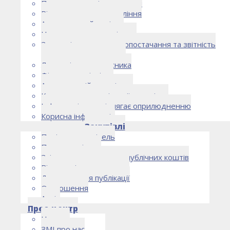
Правоустановчі документи
Рішення органу управління
Аудиторський комітет
Нормативно-правові акти
Загальні умови електропостачання та звітність
електропостачальника
Лист очікувань власника
Фінансова звітність
Антикорупційна політика
Кодекс етики та ділової поведінки
Інформація, що підлягає оприлюдненню
Корисна інформація
Закупівлі
Політика закупівель
План закупівель
Звіт про використання публічних коштів
Відомості про договори
Договори для публікації
Оголошення
Архів
Прес-центр
Новини
ЗМІ про нас