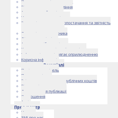
Правоустановчі документи
Рішення органу управління
Аудиторський комітет
Нормативно-правові акти
Загальні умови електропостачання та звітність
електропостачальника
Лист очікувань власника
Фінансова звітність
Антикорупційна політика
Кодекс етики та ділової поведінки
Інформація, що підлягає оприлюдненню
Корисна інформація
Закупівлі
Політика закупівель
План закупівель
Звіт про використання публічних коштів
Відомості про договори
Договори для публікації
Оголошення
Архів
Прес-центр
Новини
ЗМІ про нас