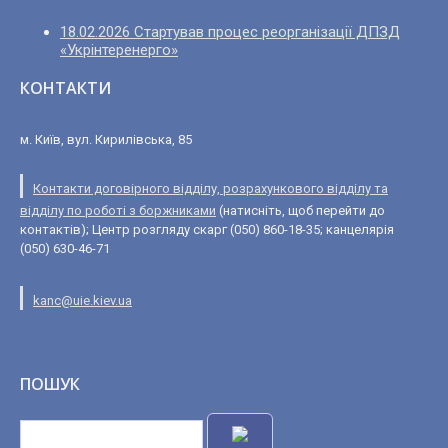
18.02.2026 Стартував процес реорганізації ДПЗД
«Укрінтеренерго»
КОНТАКТИ
м. Київ, вул. Кирилівська, 85
Контакти договірного відділу, розрахункового відділу та
відділу по роботі з боржниками
(натисніть, щоб перейти до
контактів); Центр розгляду скарг (050) 860-18-35; канцелярія
(050) 630-46-71
kanc@uie.kiev.ua
ПОШУК