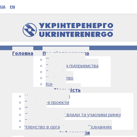
UA
EN
Головна
Про підприємство
Про підприємство
Структура підприємства
Стратегія
Керівництво
Контакти
НОВИНИ
Діяльність
Напрямки діяльності
Реалізовані проекти
Партнери
Органи державної влади та учасники ринку
Спільна діяльність
Членство в організаціях та об’єднаннях
Інформація