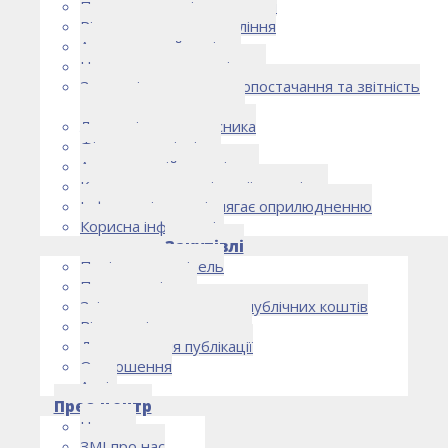
Правоустановчі документи
Рішення органу управління
Аудиторський комітет
Нормативно-правові акти
Загальні умови електропостачання та звітність
електропостачальника
Лист очікувань власника
Фінансова звітність
Антикорупційна політика
Кодекс етики та ділової поведінки
Інформація, що підлягає оприлюдненню
Корисна інформація
Закупівлі
Політика закупівель
План закупівель
Звіт про використання публічних коштів
Відомості про договори
Договори для публікації
Оголошення
Архів
Прес-центр
Новини
ЗМІ про нас