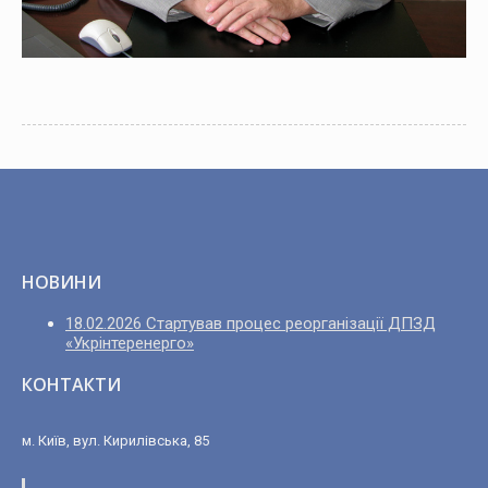
НОВИНИ
18.02.2026 Стартував процес реорганізації ДПЗД
«Укрінтеренерго»
КОНТАКТИ
м. Київ, вул. Кирилівська, 85