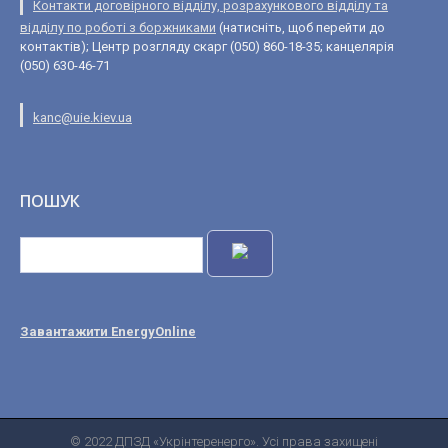
Контакти договірного відділу, розрахункового відділу та
відділу по роботі з боржниками
(натисніть, щоб перейти до
контактів); Центр розгляду скарг (050) 860-18-35; канцелярія
(050) 630-46-71
kanc@uie.kiev.ua
ПОШУК
Завантажити EnergyOnline
© 2022 ДПЗД «Укрінтеренерго». Усі права захищені