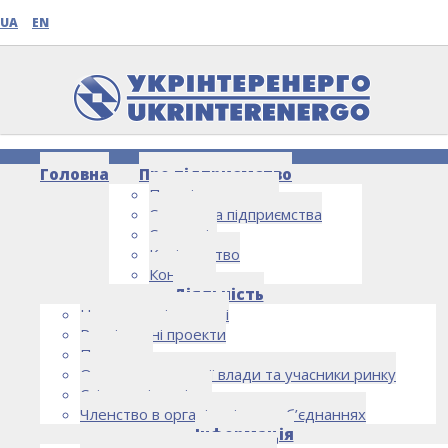
UA
EN
Головна
Про підприємство
Про підприємство
Структура підприємства
Стратегія
Керівництво
Контакти
НОВИНИ
Діяльність
Напрямки діяльності
Реалізовані проекти
Партнери
Органи державної влади та учасники ринку
Спільна діяльність
Членство в організаціях та об’єднаннях
Інформація