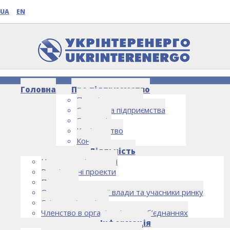
UA
EN
Головна
Про підприємство
Про підприємство
Структура підприємства
Стратегія
Керівництво
Контакти
НОВИНИ
Діяльність
Напрямки діяльності
Реалізовані проекти
Партнери
Органи державної влади та учасники ринку
Спільна діяльність
Членство в організаціях та об’єднаннях
Інформація