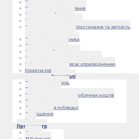
Правоустановчі документи
Рішення органу управління
Аудиторський комітет
Нормативно-правові акти
Загальні умови електропостачання та звітність
електропостачальника
Лист очікувань власника
Фінансова звітність
Антикорупційна політика
Кодекс етики та ділової поведінки
Інформація, що підлягає оприлюдненню
Корисна інформація
Закупівлі
Політика закупівель
План закупівель
Звіт про використання публічних коштів
Відомості про договори
Договори для публікації
Оголошення
Архів
Прес-центр
Новини
ЗМІ про нас